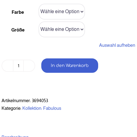
Farbe
Größe
Auswahl aufheben
In den Warenkorb
Bestickte
Statement
Softshell
Jacke
"FABULOUS"
Artikelnummer:
3694053
(Weißer
Kategorie:
Kollektion: Fabulous
Schriftzug)
Menge