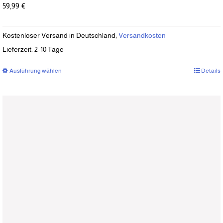
59,99
€
Kostenloser Versand in Deutschland;
Versandkosten
Lieferzeit:
2-10 Tage
Ausführung wählen
Dieses
Details
Produkt
weist
mehrere
Varianten
auf.
Die
Optionen
können
auf
der
Produktseite
gewählt