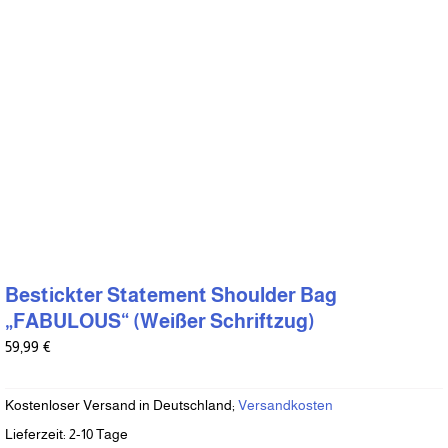
auf
der
Produktseite
gewählt
werden
Bestickter Statement Shoulder Bag
„FABULOUS“ (Weißer Schriftzug)
59,99
€
Kostenloser Versand in Deutschland;
Versandkosten
Lieferzeit:
2-10 Tage