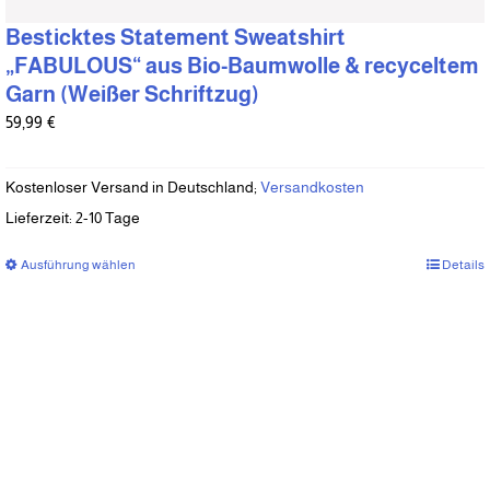
Besticktes Statement Sweatshirt
„FABULOUS“ aus Bio-Baumwolle & recyceltem
Garn (Weißer Schriftzug)
59,99
€
Kostenloser Versand in Deutschland;
Versandkosten
Lieferzeit:
2-10 Tage
Ausführung wählen
Dieses
Details
Produkt
weist
mehrere
Varianten
auf.
Die
Optionen
können