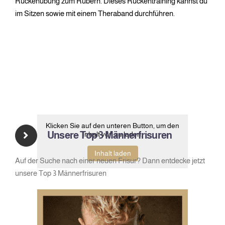
Rückenübung zum Rubern. Dieses Rückentraining kannst du
im Sitzen sowie mit einem Theraband durchführen.
Klicken Sie auf den unteren Button, um den
Unsere Top 3 Männerfrisuren
Inhalt von zu laden.
Inhalt laden
Auf der Suche nach einer neuen Frisur? Dann entdecke jetzt
unsere Top 3 Männerfrisuren