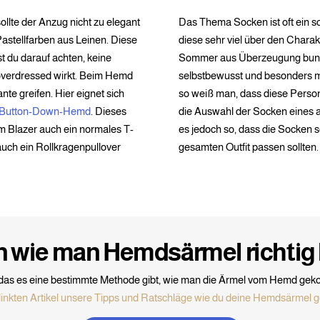
ollte der Anzug nicht zu elegant
Das Thema Socken ist oft ein 
astellfarben aus Leinen. Diese
diese sehr viel über den Chara
st du darauf achten, keine
Sommer aus Überzeugung bunte
overdressed wirkt. Beim Hemd
selbstbewusst und besonders mo
nte greifen. Hier eignet sich
so weiß man, dass diese Person 
Button-Down-Hemd
. Dieses
die Auswahl der Socken eines a
dem Blazer auch ein normales T-
es jedoch so, dass die Socken
 auch ein Rollkragenpullover
gesamten Outfit passen sollten.
en wie man Hemdsärmel richtig
das es eine bestimmte Methode gibt, wie man die Ärmel vom Hemd geko
linkten Artikel unsere Tipps und Ratschläge wie du deine Hemdsärmel 