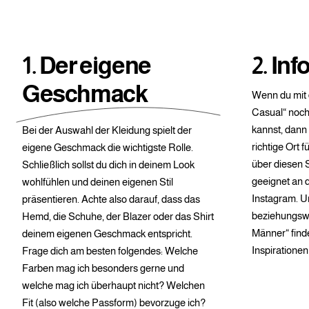
1. Der eigene
2. In
Geschmack
Wenn du mit
Casual“ noch
kannst, dann 
Bei der Auswahl der Kleidung spielt der
richtige Ort f
eigene Geschmack die wichtigste Rolle.
über diesen S
Schließlich sollst du dich in deinem Look
geeignet an d
wohlfühlen und deinen eigenen Stil
Instagram. U
präsentieren. Achte also darauf, dass das
beziehungswe
Hemd, die Schuhe, der Blazer oder das Shirt
Männer“ finde
deinem eigenen Geschmack entspricht.
Inspirationen
Frage dich am besten folgendes: Welche
Farben mag ich besonders gerne und
welche mag ich überhaupt nicht? Welchen
Fit (also welche Passform) bevorzuge ich?