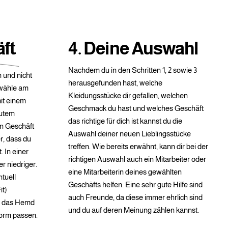
äft
4. Deine Auswahl
Nachdem du in den Schritten 1, 2 sowie 3
n und nicht
herausgefunden hast, welche
 wähle am
Kleidungsstücke dir gefallen, welchen
it einem
Geschmack du hast und welches Geschäft
gutem
das richtige für dich ist kannst du die
n Geschäft
Auswahl deiner neuen Lieblingsstücke
r, dass du
treffen. Wie bereits erwähnt, kann dir bei der
 In einer
richtigen Auswahl auch ein Mitarbeiter oder
r niedriger.
eine Mitarbeiterin deines gewählten
tuell
Geschäfts helfen. Eine sehr gute Hilfe sind
it)
auch Freunde, da diese immer ehrlich sind
ll das Hemd
und du auf deren Meinung zählen kannst.
form passen.