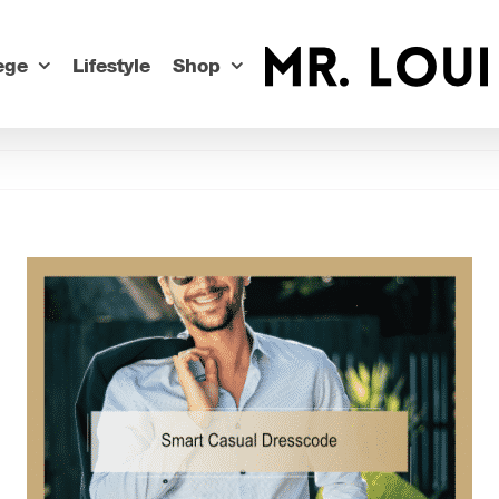
ege
Lifestyle
Shop
Zeige
grösseres
Bild