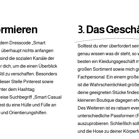
formieren
3. Das Gesch
 dem Dresscode „Smart
Solltest du eher überfordert sei
 überhaupt nichts anfangen
genau wissen was dir steht, so
sind die sozialen Kanäle der
besten ein Kleidungsgeschäft m
ür dich, um die einen Überblick
großen Sortiment sowie mich 
til zu verschaffen. Besonders
Fachpersonal. Ein einem große
ieser Stelle Pinterest sowie
ist die Wahrscheinlichkeit größe
nter dem Hashtag
deine geeigneten Stücke findest.
ise Suchbegriff „Smart Casual
kleineren Boutique dagegen ehe
st du eine Hülle und Fülle an
Des Weiteren ist es ratsam even
 und Orientierungshilfen.
unterschiedliche Passformen (F
auszuprobieren. Schließlich so
und die Hose zu deiner Körper