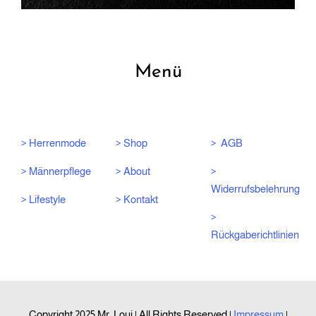
Menü
> Herrenmode
> Shop
> AGB
> Männerpflege
> About
>
Widerrufsbelehrung
> Lifestyle
> Kontakt
>
Rückgaberichtlinien
Copyright 2025 Mr. Loui | All Rights Reserved |
Impressum
|