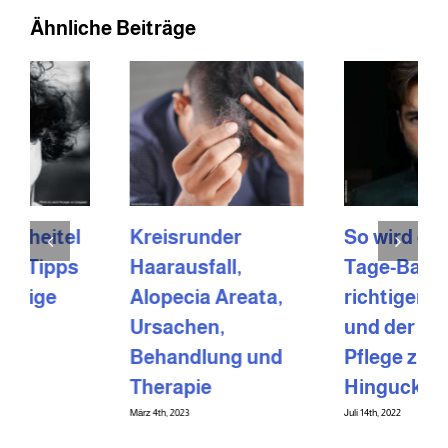
Ähnliche Beiträge
Kreisrunder
So wird der 3-
Haarausfall,
Tage-Bart mit dem
Alopecia Areata,
richtigen Styling
Ursachen,
und der richtigen
Behandlung und
Pflege zum
Therapie
Hingucker
März 4th, 2023
Juli 14th, 2022